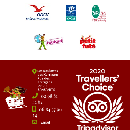
Les Roulottes
des Korrigans
Rue des
Korrigans
29190
BRASPARTS
02 98 81
41 62
06 84 57 96
24
Email